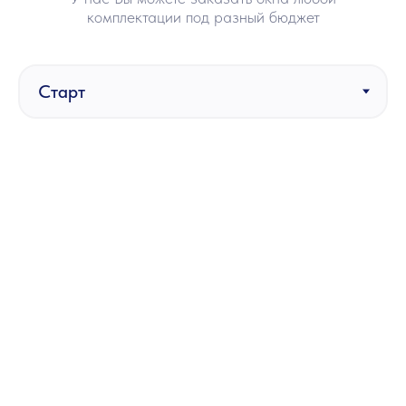
комплектации под разный бюджет
Proplex, Start
Двойной стеклопакет
Профиль «B» класса, п-образное
армирование 1.2 мм
Стандартная фурнитура
Стандартный белый подоконник