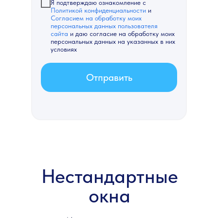
Откосы из утепленных премиальных
Я подтверждаю ознакомление с
Политикой конфиденциальности
и
сэндвич панелей: большая цветовая
Согласием на обработку моих
гамма, большая устойчивость
персональных данных пользователя
к температурным деформациям,
сайта
и даю согласие на обработку моих
немецкое качество
персональных данных на указанных в них
условиях
Утолщенный оцинкованный отлив
с широкой цветовой гаммой
Отправить
Нестандартные
окна